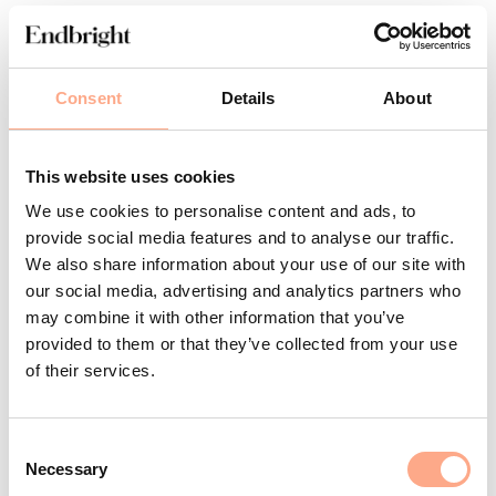
Diskutera utifrån era barns behov och era
ekonomiska förutsättningar hur ni ska
Consent
Details
About
fördela dessa kostnader framåt i tiden och
om underhållsbidrag eventuellt kommer bli
This website uses cookies
nödvändigt.
We use cookies to personalise content and ads, to
provide social media features and to analyse our traffic.
We also share information about your use of our site with
Håll diskussionerna på en saklig nivå. Blir
our social media, advertising and analytics partners who
diskussionen laddad, tillåt er själva att ta en
may combine it with other information that you’ve
provided to them or that they’ve collected from your use
paus eller kom överens om en ny tid för att
of their services.
fortsätta diskussionen.
C
Om ni har svårt att prata om pengar eller att
Necessary
o