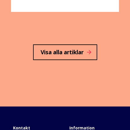
Visa alla artiklar
arrow_forward
Kontakt
Information