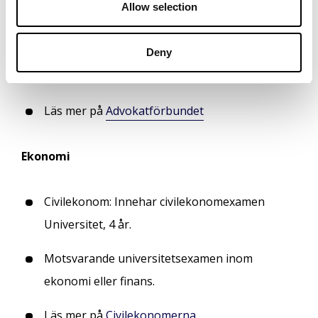
Allow selection
n
Advokat: Innehar juristexamen Universitet, 4,5
Deny
år samt arbetat som jurist i 3 år och avklarat
advokatexamen.
Läs mer på
Advokatförbundet
Ekonomi
Civilekonom: Innehar civilekonomexamen
Universitet, 4 år.
Motsvarande universitetsexamen inom
ekonomi eller finans.
Läs mer på
Civilekonomerna