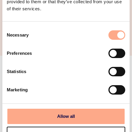
provided to them or that they’ve collected from your use
Har du frågor om våra tjänster, maila
of their services.
hello@endbright.se
.
C
Necessary
o
n
s
Preferences
e
n
t
Statistics
Kompetenskrav
S
e
rådgivare
Marketing
l
e
c
Juridik
t
Allow all
i
o
Jurist: Innehar juristexamen Universitet, 4,5 år.