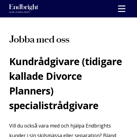
Skippa
till
innehåll
Jobba med oss
Kundrådgivare (tidigare
kallade Divorce
Planners)
specialistrådgivare
Vill du också vara med och hjälpa Endbrights
kunder i sin skilsmässa eller separation? Bland