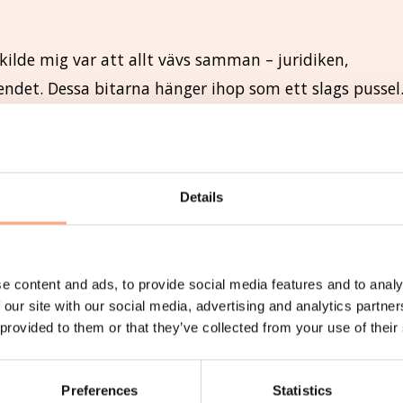
kilde mig var att allt vävs samman – juridiken,
det. Dessa bitarna hänger ihop som ett slags pussel
att först leta rätt på alla bitarna som var spridda
 jag försöka lägga dem på plats och skapa en vettig
v, för mina barn och för min omgivning.
Details
om ett
före
, ett
under
och ett
efter
. Såhär, mer än 10
era. Barn växer, nya relationer skapas och nya frågor 
e content and ads, to provide social media features and to analy
fanns när jag skilde mig. En plats där man säkert och 
 our site with our social media, advertising and analytics partn
an kunde inhämta kunskap och fakta, och tack vare d
 provided to them or that they’ve collected from your use of their
Preferences
Statistics