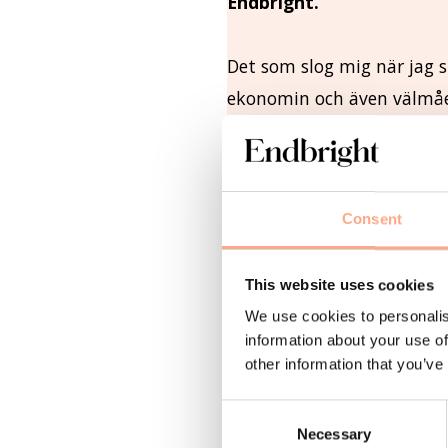
Endbright.
Det som slog mig när jag s
ekonomin och även välmåen
Men jag var själv tvungen 
överallt, och sedan skulle
bild av livet. För mig själ
Consent
En skilsmässa har dessut
This website uses cookies
fortfarande saker att hant
We use cookies to personalis
platsen jag själv önskade 
information about your use of
hjälp med helheten, där m
other information that you’ve
genom sitt uppbrott.
C
Necessary
o