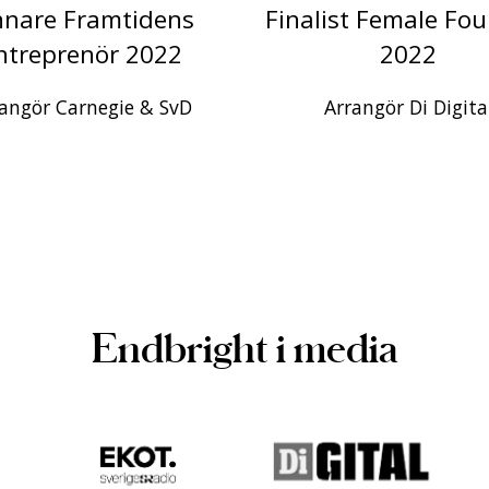
nnare Framtidens
Finalist Female Fo
ntreprenör 2022
2022
angör Carnegie & SvD
Arrangör Di Digita
Endbright i media