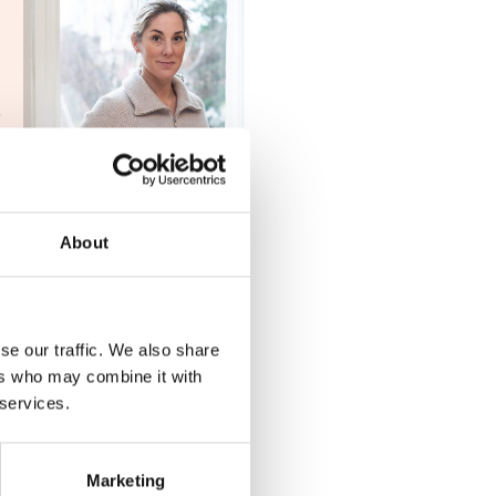
.
About
 år senare, finns det
uppstår. Endbright är
se our traffic. We also share
tryggt skulle kunna få
ers who may combine it with
etta få en smidigare resa
 services.
Marketing