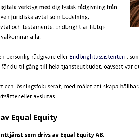
gitala verktyg med digifysisk rådgivning från
även juridiska avtal som bodelning,
tal och testamente. Endbright är hbtqi-
välkomnar alla.
n personlig rådgivare eller
Endbrightassistenten
, som
 får du tillgång till hela tjänsteutbudet, oavsett var d
t och lösningsfokuserat, med målet att skapa hållbara
tsätter eller avslutas.
 av Equal Equity
ttjänst som drivs av Equal Equity AB.