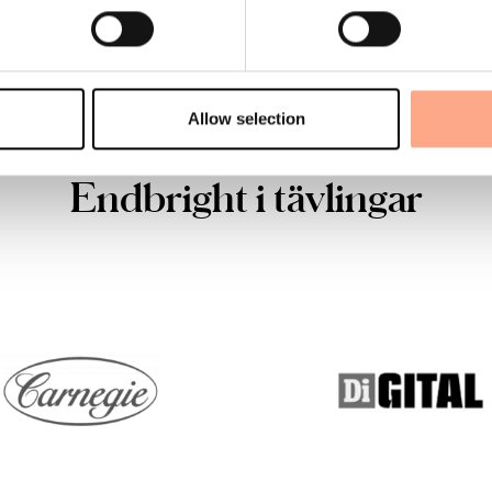
 schysst med Endbright’s hjälp.
Allow selection
Endbright i tävlingar
ring