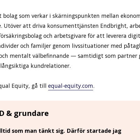
kt bolag som verkar i skärningspunkten mellan ekonomi
. Utöver att driva konsumenttjänsten Endbright, arbe
rsäkringsbolag och arbetsgivare för att leverera digi
individer och familjer genom livssituationer med påta
g och mentalt välbefinnande — samtidigt som partner 
långsiktiga kundrelationer.
ual Equity, gå till
equal-equity.com
.
VD & grundare
alltid som man tänkt sig. Därför startade jag