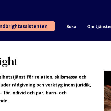
ndbrightassistenten
Boka
Om tjänste
ght
elhetstjänst för relation, skilsmässa och
juder rådgivning och verktyg inom juridik,
för individ och par, barn- och
nde.