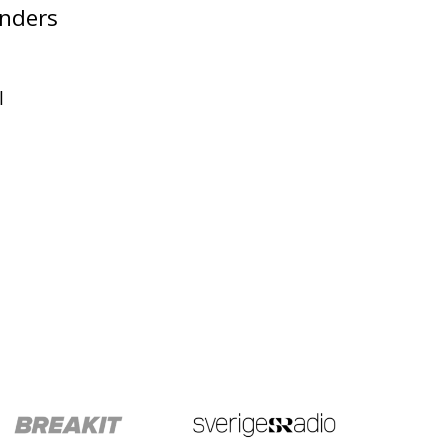
unders
l