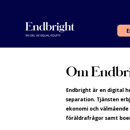
Skippa
till
innehåll
E
Om Endbri
Endbright är en digital h
separation. Tjänsten erb
ekonomi och välmående – 
föräldrafrågor samt boe