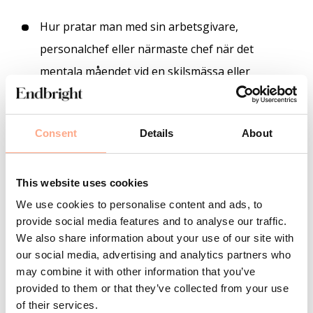
Hur pratar man med sin arbetsgivare,
personalchef eller närmaste chef när det
mentala måendet vid en skilsmässa eller
separation påverkar arbetet?
Vilken hjälp kan man som anställd förvänta sig
Consent
Details
About
av sin arbetsgivare?
Av ekonomiska eller sociala skäl, i en
This website uses cookies
föränderlig tid i livet, kan det vid en skilsmässa
We use cookies to personalise content and ads, to
provide social media features and to analyse our traffic.
eller separation vara vanligt att önska byta
We also share information about your use of our site with
arbete. Hur gör jag detta på ett strategiskt
our social media, advertising and analytics partners who
sätt för att orka psykiskt?
may combine it with other information that you’ve
provided to them or that they’ve collected from your use
När är det läge att sjukskriva sig vid en
of their services.