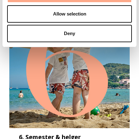
o
Allow selection
n
Deny
6. Semester & helger