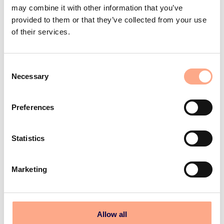
may combine it with other information that you’ve
5. Ny ekonomi & bostad
provided to them or that they’ve collected from your use
of their services.
Hur ska jag klara mig med bara en
inkomst? Hur ska jag kunna skaffa ny
C
bostad? Ett stort orosmoment under
Necessary
o
skilsmässan brukar vara den
egna
n
s
ekonomin
, särskilt när det gäller bolån.
Preferences
e
n
t
Statistics
Ekonomi
Bosta
S
&
e
dseko
Marketing
skilsmäss
l
nomi
a
e
c
t
Allow all
i