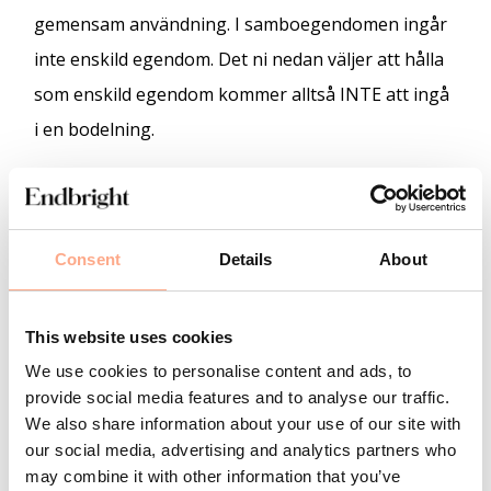
gemensam användning. I samboegendomen ingår
inte enskild egendom. Det ni nedan väljer att hålla
som enskild egendom kommer alltså INTE att ingå
i en bodelning.
Vad vill ni ska hända med er egendom vid en
separation?
*
Allt ska delas lika
Consent
Details
About
Inget ska delas, var och en behåller sitt
This website uses cookies
Viss egendom ska delas
We use cookies to personalise content and ads, to
provide social media features and to analyse our traffic.
We also share information about your use of our site with
Tidigare samboavtal
our social media, advertising and analytics partners who
may combine it with other information that you’ve