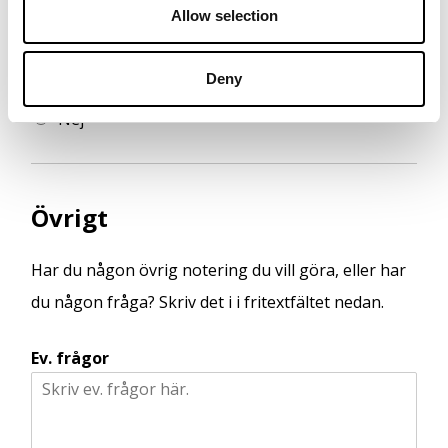
Vill ni att samboavtalet bevittnas?
*
Allow selection
n
Ja
Deny
Ja, men vi lägger till namnen för hand
Nej
Övrigt
Har du någon övrig notering du vill göra, eller har
du någon fråga? Skriv det i i fritextfältet nedan.
Ev. frågor