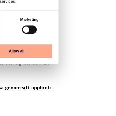
 services.
elationer skapas och nya
Marketing
är man kan råd om vad
älp. Men också en plats som
och privatekonomisk
Allow all
sa något eller göra fel. En
finner sig, och som drar
sa genom sitt uppbrott.