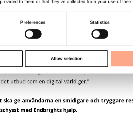
 provided to them or that they’ve collected from your use of their
s det fortfarande saker att hantera. Barn växer, nya r
Preferences
Statistics
ght. En plats som ser till
helheten i en skilsmässa
, d
ividuella situation och där det finns specialiserad hj
mart
, exempelvis med äktenskapsförord, samboavtal 
Allow selection
 leta, googla, gissa sig fram eller vad rädd för att mis
 kan få stöttning när man behöver, oavsett var man be
det utbud som en digital värld ger.”
ht ska ge användarna en smidigare och tryggare re
g schysst med Endbrights hjälp.