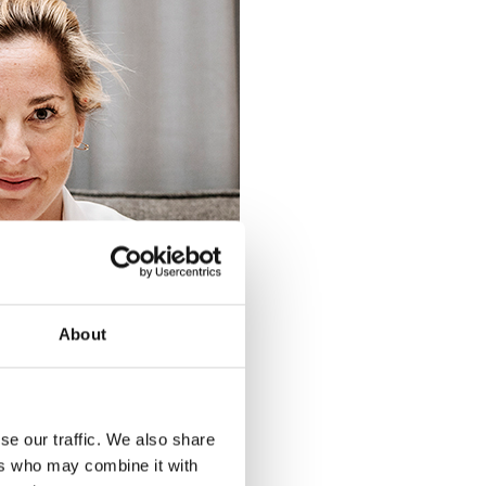
About
se our traffic. We also share
ers who may combine it with
efter
. Såhär, snart 10 år