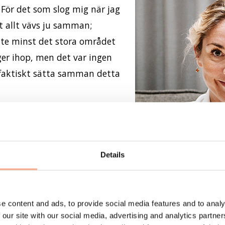
. För det som slog mig när jag
tt allt vävs ju samman;
nte minst det stora området
ger ihop, men det var ingen
 faktiskt sätta samman detta
själv var tvungen att först
n, när jag lyckats hitta alla
söka lägga dem på plats och
Details
et. För mig själv, för mina barn
e content and ads, to provide social media features and to analy
 our site with our social media, advertising and analytics partn
 att en skilsmässa har dessutom ett
före
,
under
och