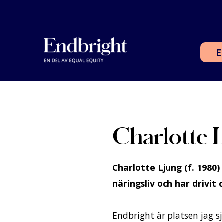
Skippa
till
innehåll
E
Charlotte 
Charlotte Ljung (f. 1980
näringsliv och har drivit 
Endbright är platsen jag s