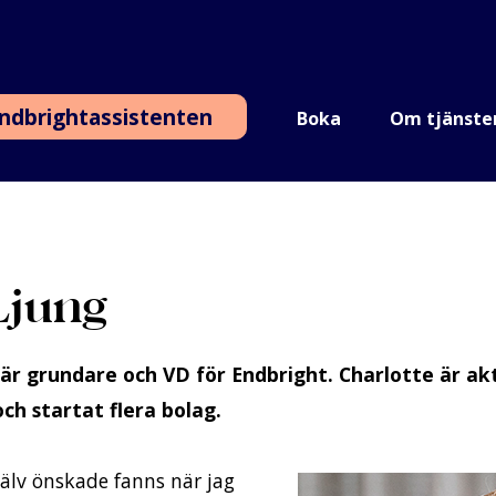
ndbrightassistenten
Boka
Om tjänste
Ljung
) är grundare och VD för Endbright. Charlotte är ak
och startat flera bolag.
jälv önskade fanns när jag