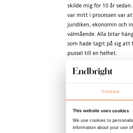
skilde mig för 10 år sedan
var mitt i processen var a
juridiken, ekonomin och i
välmående. Alla bitar hän
som hade tagit på sig att
pussel till en helhet.
När jag skilde mig var jag 
konstruera pusslet och seda
bitarna, så skulle jag för
Consent
skapa en vettig bild av liv
och för min omgivning.
This website uses cookies
We use cookies to personalis
information about your use of
Vad jag dessutom insåg är